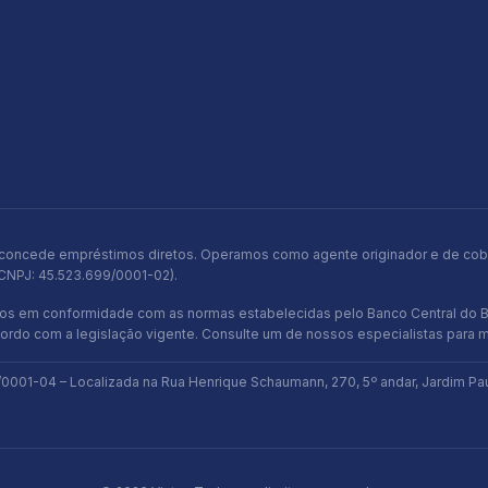
 não concede empréstimos diretos. Operamos como agente originador e de co
(CNPJ: 45.523.699/0001-02).
dos em conformidade com as normas estabelecidas pelo Banco Central do B
cordo com a legislação vigente. Consulte um de nossos especialistas para 
01-04 – Localizada na Rua Henrique Schaumann, 270, 5º andar, Jardim Pauli