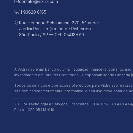
contato@vixtra.com
11 93620 8185
Rua Henrique Schaumann, 270, 5º andar
Jardim Paulista (região de Pinheiros)
São Paulo / SP — CEP 05413-010
A Vixtra não é um banco ou uma instituição financeira, portanto,
Investimento em Direitos Creditórios – Responsabilidade Limitada 
Todos os serviços e operações oferecidos pela Vixtra são realiza
site têm caráter meramente informativo, e seu uso deve estar de a
VIXTRA Tecnologia e Serviços Financeiros LTDA. CNPJ 43.443.444/00
Paulo – CEP 05413-010.