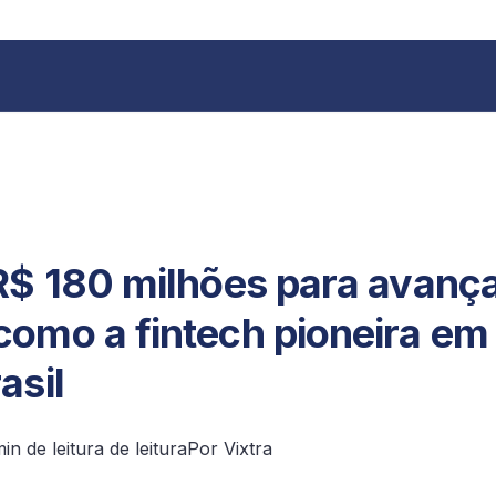
+55 11 9 3620 8185
 R$ 180 milhões para avanç
como a fintech pioneira em
asil
in de leitura de leitura
Por Vixtra