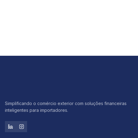
Câmbio
Como ter previsibilidade na importação com a trava
cambial
Ler artigo
Simplificando o comércio exterior com soluções financeiras
inteligentes para importadores.